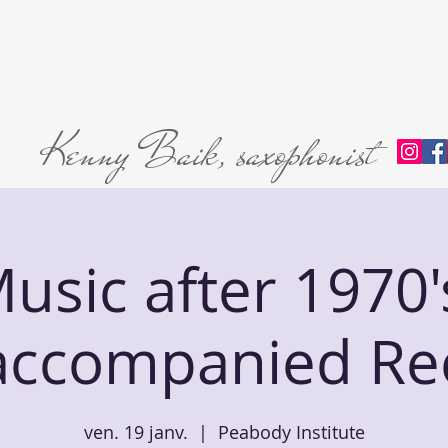
Home
About
L'abri Trio
Private Lessons
Premie
Kenny Baik, saxophonist
usic after 1970'
ccompanied Rec
ven. 19 janv.
  |  
Peabody Institute