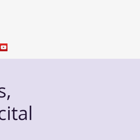
res
Sample Programs
Contact
s,
ital